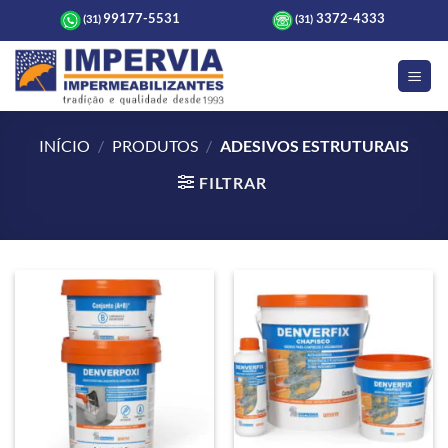
Skip
99177-5531
3372-4333
(31)
(31)
to
content
INÍCIO
/
PRODUTOS
/
ADESIVOS ESTRUTURAIS
FILTRAR