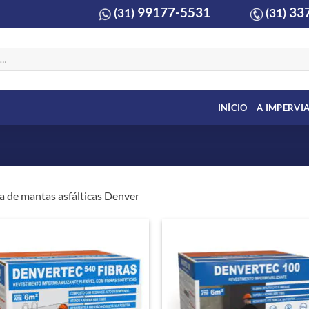
99177-5531
337
(31)
(31)
INÍCIO
A IMPERVI
a de mantas asfálticas Denver