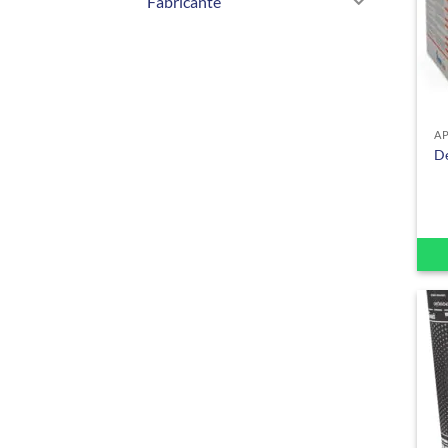
Fabricante
A
De