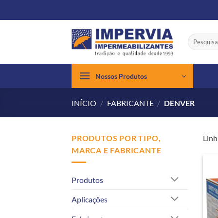
Skip
to
content
Pesquisar
por:
Nossos Produtos
INÍCIO
/
FABRICANTE
/
DENVER
PRODUTOS POR TIPO,
Linh
MARCA E FABRICANTE
Produtos
Aplicações