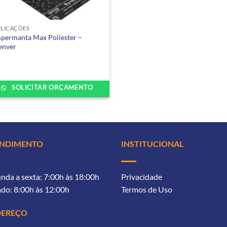
PLICAÇÕES
permanta Max Poliester –
enver
SOLICITAR ORÇAMENTO
ENDIMENTO
INSTITUCIONAL
nda a sexta: 7:00h às 18:00h
Privacidade
do: 8:00h às 12:00h
Termos de Uso
DEREÇO