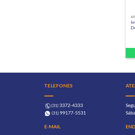
+
A
Im
D
TELEFONES
AT
3372-4333ㅤ
Segu
(31)
99177-5531ㅤㅤ
Sába
(31)
EN
E-MAIL