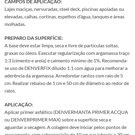
CAMPOS DE APLICAÇÃO:
Lajes maciças, nervuradas, steel deck, piscinas apoiadas ou
elevadas, calhas, cortinas, espelhos d’água, tanques e áreas
molhadas.
PREPARO DA SUPERFÍCIE:
A base deve estar limpa, seca e livre de partículas soltas,
graxas ou óleos. Executar regularização com argamassa traço
1:3 (cimento e areia) e caimento mínimo de 1%. Recomenda-
se uso de DENVERFIX diluído 1:1 com água para melhorar a
aderência da argamassa. Arredondar cantos com raio de 5
cm. Realizar rebaixo de 1 cm e 50 cm de diâmetro ao redor de
ralos.
APLICAÇÃO:
Aplicar primer asfáltico (DENVERMANTA PRIMER ACQUA
ou DENVERPRIMER MAX) sobre a superfície seca e
aguardar a secagem. A colagem deve iniciar pelos pontos de
escoamento, com sobreposição de 10 cm nas laterais e 20 cm