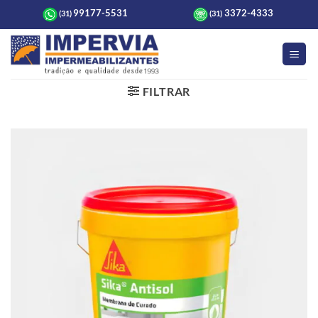
Skip
99177-5531
3372-4333
(31)
(31)
to
content
FILTRAR