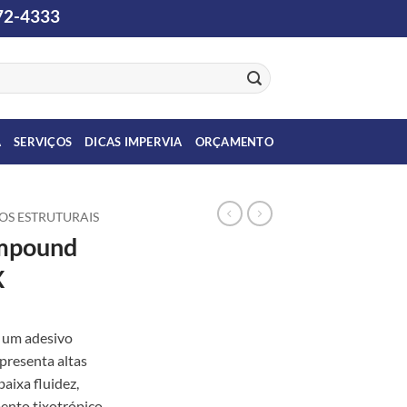
2-4333
A
SERVIÇOS
DICAS IMPERVIA
ORÇAMENTO
OS ESTRUTURAIS
ompound
X
um adesivo
apresenta altas
baixa fluidez,
nto tixotrópico,