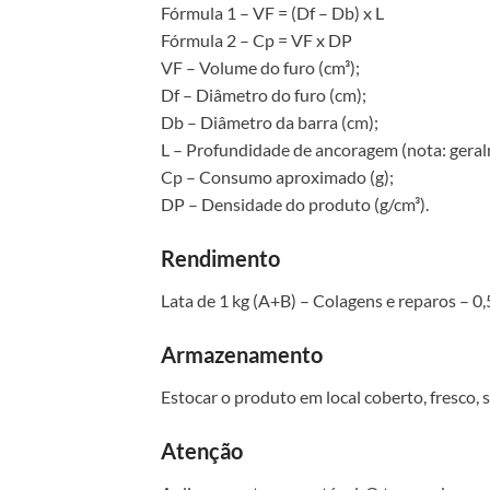
Fórmula 1 – VF = (Df – Db) x L
Fórmula 2 – Cp = VF x DP
VF – Volume do furo (cm³);
Df – Diâmetro do furo (cm);
Db – Diâmetro da barra (cm);
L – Profundidade de ancoragem (nota: geralm
Cp – Consumo aproximado (g);
DP – Densidade do produto (g/cm³).
Rendimento
Lata de 1 kg (A+B) – Colagens e reparos – 
Armazenamento
Estocar o produto em local coberto, fresco, s
Atenção