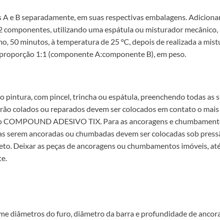
 A e B separadamente, em suas respectivas embalagens. Adicion
2 componentes, utilizando uma espátula ou misturador mecânico
mo, 50 minutos, à temperatura de 25 °C, depois de realizada a mist
 proporção 1:1 (componente A:componente B), em peso.
ura, com pincel, trincha ou espátula, preenchendo todas as sup
rão colados ou reparados devem ser colocados em contato o mais 
ra do COMPOUND ADESIVO TIX. Para as ancoragens e chumbame
s as serem ancoradas ou chumbadas devem ser colocadas sob press
jeto. Deixar as peças de ancoragens ou chumbamentos imóveis, a
e.
 diâmetros do furo, diâmetro da barra e profundidade de ancorag