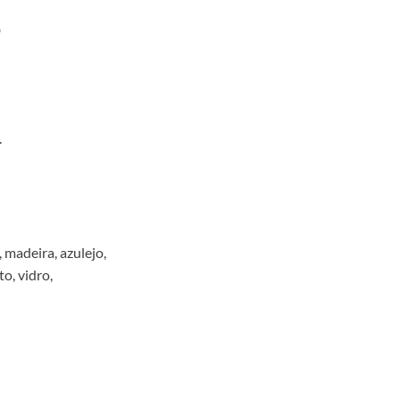
O
.
 madeira, azulejo,
o, vidro,