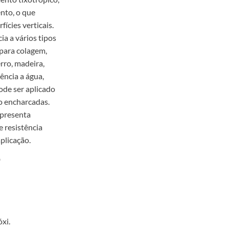
nto, o que
fícies verticais.
a a vários tipos
 para colagem,
rro, madeira,
ência a água,
Pode ser aplicado
o encharcadas.
resenta
e resistência
plicação.
O
xi.