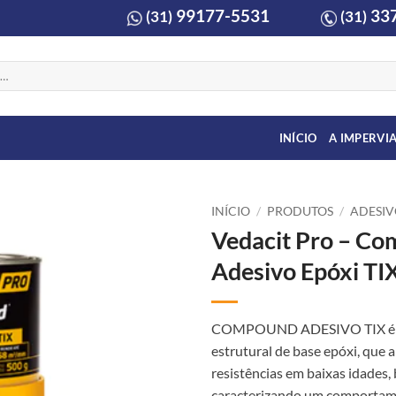
99177-5531
337
(31)
(31)
INÍCIO
A IMPERVI
INÍCIO
/
PRODUTOS
/
ADESIV
Vedacit Pro – C
Adesivo Epóxi TI
COMPOUND ADESIVO TIX é 
estrutural de base epóxi, que 
resistências em baixas idades, 
caracterizando um comportame