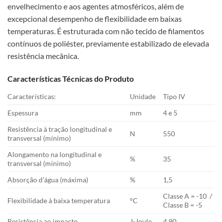
envelhecimento e aos agentes atmosféricos, além de
excepcional desempenho de flexibilidade em baixas
temperaturas. É estruturada com não tecido de filamentos
contínuos de poliéster, previamente estabilizado de elevada
resistência mecânica.
Características Técnicas do Produto
Características:
Unidade
Tipo IV
Espessura
mm
4 e 5
Resistência à tração longitudinal e
N
550
transversal (mínimo)
Alongamento na longitudinal e
%
35
transversal (mínimo)
Absorção d’água (máxima)
%
1,5
Classe A = -10 /
Flexibilidade à baixa temperatura
°C
Classe B = -5
Resistência ao impacto
J-Joule
4,90