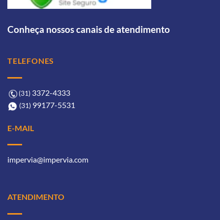
Conheça nossos canais de atendimento
TELEFONES
3372-4333ㅤ
(31)
99177-5531ㅤㅤ
(31)
E-MAIL
impervia@impervia.com
ATENDIMENTO