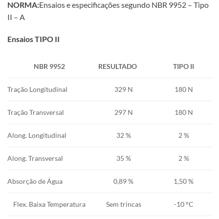
NORMA:
Ensaios e especificações segundo NBR 9952 – Tipo
II – A
Ensaios TIPO II
NBR 9952
RESULTADO
TIPO II
Tração
Longitudinal
329 N
180 N
Tração
Transversal
297 N
180 N
Along. Longitudinal
32 %
2 %
Along. Transversal
35 %
2 %
Absorção
de
Água
0,89 %
1,50 %
Flex. Baixa Temperatura
Sem trincas
-10 °C