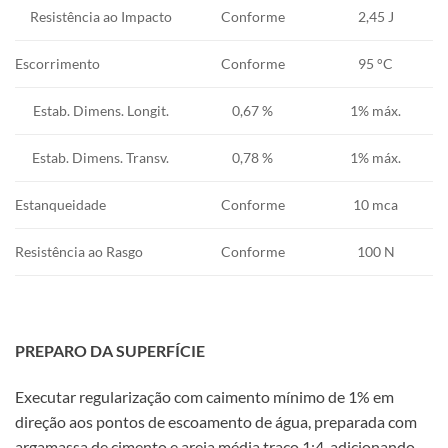
Resistência
ao Impacto
Conforme
2,45 J
Escorrimento
Conforme
95 °C
Estab. Dimens. Longit.
0,67 %
1%
máx.
Estab. Dimens. Transv.
0,78 %
1%
máx.
Estanqueidade
Conforme
10 mca
Resistência
ao Rasgo
Conforme
100 N
PREPARO DA SUPERFÍCIE
Executar regularização com caimento mínimo de 1% em
direção aos pontos de escoamento de água, preparada com
argamassa de cimento e areia média traço 1:4, adicionando-