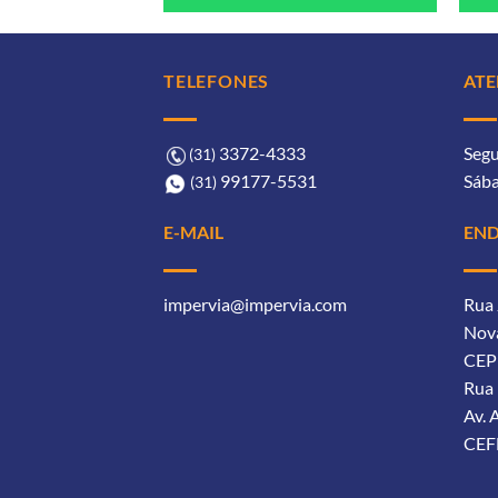
TELEFONES
AT
3372-4333ㅤ
Segu
(31)
99177-5531ㅤㅤ
Sába
(31)
EN
E-MAIL
Rua 
impervia@impervia.com
Nova
CEP
Rua 
Av.
CEF