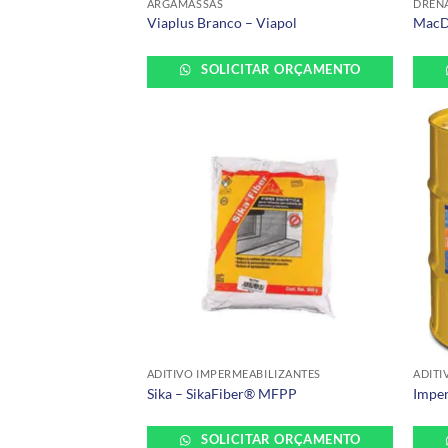
ARGAMASSAS
DREN
Viaplus Branco – Viapol
MacD
SOLICITAR ORÇAMENTO
+
+
ADITIVO IMPERMEABILIZANTES
ADITI
Sika – SikaFiber® MFPP
Imper
SOLICITAR ORÇAMENTO