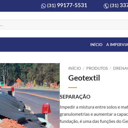
99177-5531
337
(31)
(31)
INÍCIO
A IMPERVI
INÍCIO
/
PRODUTOS
/
DRENA
Geotextil
SEPARAÇÃO
Impedir a mistura entre solos e mat
granulometrias e aumentar a capac
fundação, é uma das funções do Geo