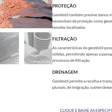
PROTEÇÃO
Geotêxtil também previne danos m
necessitam de proteção como geo
tensões localizadas.
FILTRAÇÃO
As características do geotêxtil poss
sólidas, permitindo apenas a passa
processos de filtração.
DRENAGEM
Geotêxtil permite a recolha e tran
pluviais, de imigração, subterrâneas
CLIQUE E BAIXE AS ESPECI