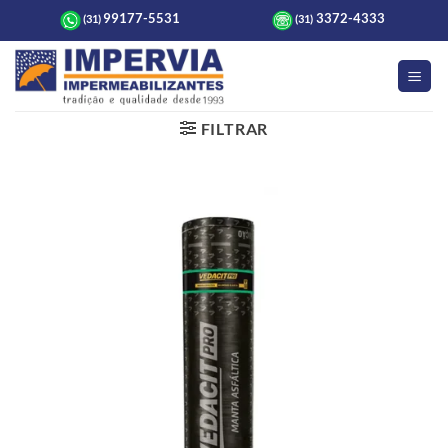
Skip
99177-5531
3372-4333
(31)
(31)
to
content
FILTRAR