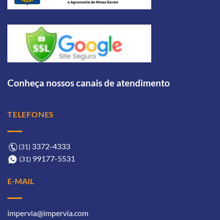
Conheça nossos canais de atendimento
TELEFONES
3372-4333ㅤ
(31)
99177-5531ㅤㅤ
(31)
E-MAIL
impervia@impervia.com