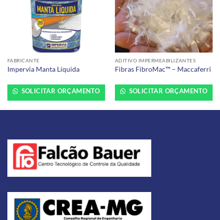
FABRICANTE
ADITIVO IMPERMEABILIZANTES
Impervia Manta Líquida
Fibras FibroMac™ – Maccaferri
SOLICITAR ORÇAMENTO
SOLICITAR ORÇAMENTO