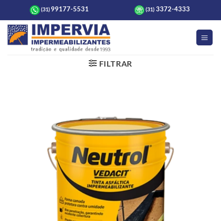
Skip
99177-5531
3372-4333
(31)
(31)
to
content
FILTRAR